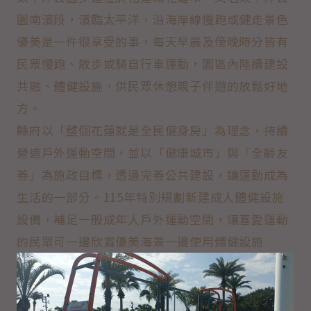
園南濱段，濱臨太平洋，沿海岸線慢跑或健走景色
優美是一件很享受的事，每天早晨及傍晚時分皆有
民眾慢跑、散步或騎自行車運動，園區內陸續建設
共融、體健設施，供民眾休憩親子伴遊的放鬆好地
方。
縣府以「整個花蓮就是全民健身房」為理念，持續
營造戶外運動空間，並以「健康城市」與「全齡友
善」為施政目標，透過完善公共建設，讓運動成為
生活的一部分。115年特別規劃新建成人體健設施
設備，補足一般成年人戶外運動空間，讓喜愛運動
的民眾可一邊欣賞優美海景一邊使用體健設施