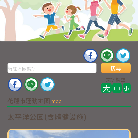
搜尋
文字調整
大
中
小
花蓮市運動地圖
map
太平洋公園(含體健設施)