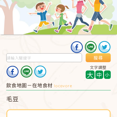
搜尋
文字調整
大
中
小
飲食地圖－在地食材
locavore
毛豆